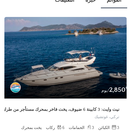
القوائم
خبرة
التعليقات
€
2,850
/يوم
نيت وايت: 3 كابينة 6 ضيوف، يخت فاخر بمحرك مستأجر من طراز غوتشيك
تركي، غوتشيك
3
الكبائن
3
الحمامات
6
ركاب
يخت بمحرك